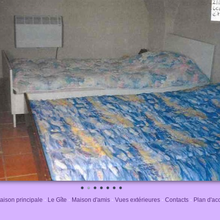
aison principale
-
Le Gîte
-
Maison d'amis
-
Vues extérieures
-
Contacts
-
Plan d'ac