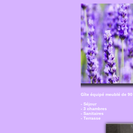
Gîte équipé meublé de 90
- Séjour
- 3 chambres
- Sanitaires
- Terrasse