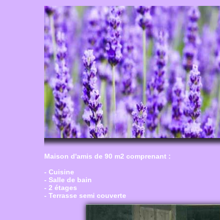
Maison d'amis de 90 m2 comprenant :
- Cuisine
- Salle de bain
- 2 étages
- Terrasse semi couverte